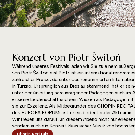
Konzert von Piotr Świtoń
Während unseres Festivals laden wir Sie zu einem außer
von Piotr Świtoń ein! Piotr ist ein international renommi
zahlreicher Preise, darunter des renommierten Internat
in Turzno. Ursprünglich aus Breslau stammend, hat er sei
unter der Anleitung herausragender Pädagogen auch im Au
er seine Leidenschaft und sein Wissen als Pädagoge mit j
sie zur Exzellenz. Als Mitbegründer des CHOPIN RECI
des EUROPA FORUMs ist er ein bedeutender Akteur in d
Wir freuen uns darauf, an diesem Abend nicht nur erlese
sondern auch ein Konzert klassischer Musik von höchster 
Chopin Recitals